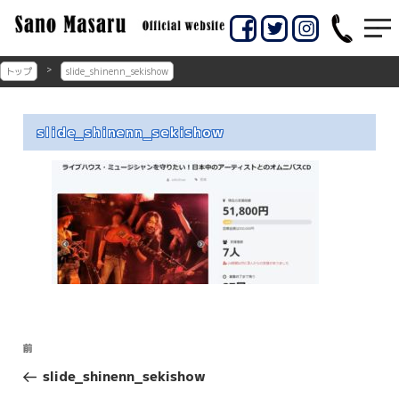
コ
ン
佐賀市のギター教室
佐賀市の佐野マサル
テ
ン
ギター教室
トップ
slide_shinenn_sekishow
ツ
へ
ス
slide_shinenn_sekishow
キ
ッ
プ
投
前
前
稿
の
slide_shinenn_sekishow
投
ナ