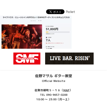
稿
ビ
ゲ
Pocket
ー
シ
ョ
ン
佐野マサル ギター教室
Official Website
佐賀市柳町５－１６（
MAP
）
TEL 090-9657-0288
10:00 ～ 23:00（月～土）