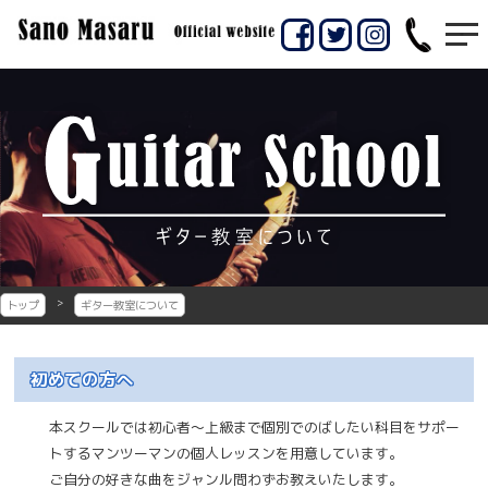
コ
ン
佐賀市のギター教室
佐賀市の佐野マサル
テ
ン
ギター教室
ツ
へ
ス
キ
ッ
プ
トップ
ギター教室について
初めての方へ
本スクールでは初心者〜上級まで個別でのばしたい科目をサポー
トするマンツーマンの個人レッスンを用意しています。
ご自分の好きな曲をジャンル問わずお教えいたします。