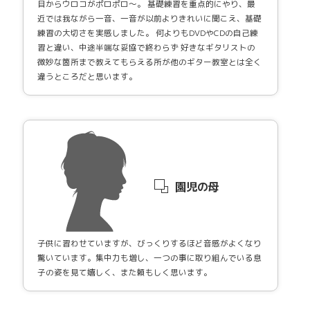
目からウロコがポロポロ〜。 基礎練習を重点的にやり、最
近では我ながら一音、一音が以前よりきれいに聞こえ、基礎
練習の大切さを実感しました。 何よりもDVDやCDの自己練
習と違い、中途半端な妥協で終わらず 好きなギタリストの
微妙な箇所まで教えてもらえる所が他のギター教室とは全く
違うところだと思います。
園児の母
子供に習わせていますが、びっくりするほど音感がよくなり
驚いています。集中力も増し、一つの事に取り組んでいる息
子の姿を見て嬉しく、また頼もしく思います。