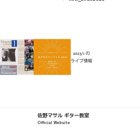
投
ナ
稿
ビ
ゲ
ー
シ
ョ
ン
佐野マサル ギター教室
Official Website