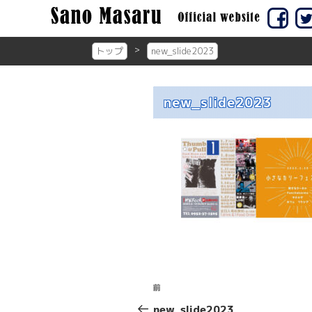
コ
ン
佐賀市の
佐賀
テ
トップ
new_slide2023
ン
ツ
へ
new_slide2023
ス
キ
ッ
プ
投
前
前
稿
の
new_slide2023