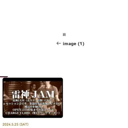
投
前
前
稿
の
image (1)
投
ナ
稿
ビ
ゲ
ー
シ
ョ
ン