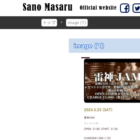
コ
ン
佐賀市の
佐賀
テ
トップ
image (1)
ン
ツ
へ
image (1)
ス
キ
ッ
プ