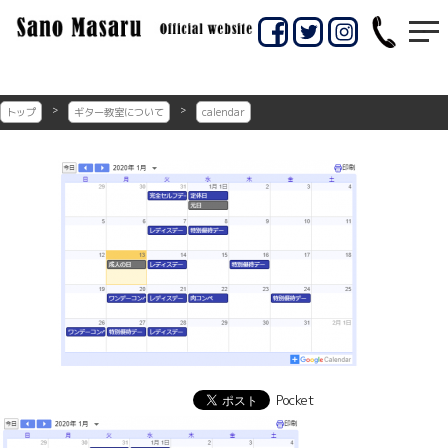
コ
ン
佐賀市のギター教室
佐賀市の佐野マサル
テ
ン
ギター教室
ツ
へ
トップ
ギター教室について
calendar
ス
キ
ッ
プ
Pocket