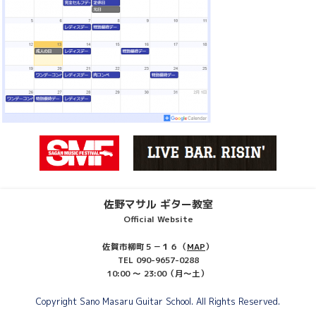
佐野マサル ギター教室
Official Website
佐賀市柳町５－１６（
MAP
）
TEL 090-9657-0288
10:00 ～ 23:00（月～土）
Copyright Sano Masaru Guitar School. All Rights Reserved.