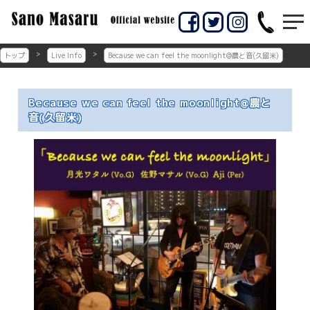
コ
ン
佐賀市のギター教室
佐賀市の佐野マサル
テ
ン
ギター教室
トップ
Live Info
Because we can feel the moonlight@農と音(久留米)
ツ
へ
ス
Because we can feel the moonlight@農と
キ
音(久留米)
ッ
プ