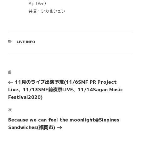
Aji（Per）
共演：シカ＆シュン
カ
LIVE INFO
テ
ゴ
リ
ー
投
前
前
稿
の
11月のライブ出演予定(11/6SMF PR Project
投
ナ
Live、11/13SMF前夜祭LIVE、11/14Sagan Music
稿
ビ
Festival2020)
ゲ
次
次
ー
の
Because we can feel the moonlight@Sixpines
シ
投
Sandwiches(福岡市)
ョ
稿
ン