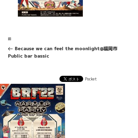
投
前
前
稿
の
Because we can feel the moonlight@福岡市
投
ナ
Public bar bassic
稿
ビ
ゲ
ー
Pocket
シ
ョ
ン