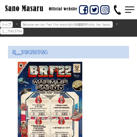
コ
ン
佐賀市のギター教室
佐賀市の佐野マサル
テ
ン
ギター教室
トップ
Because we can feel the moonlight@福岡市Public bar bassic
ツ
S__75423754
へ
ス
キ
S__75423754
ッ
プ