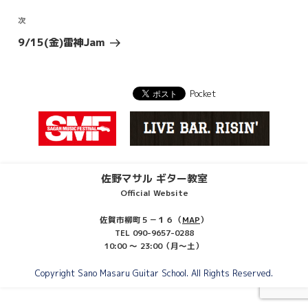
投
ナ
稿
ビ
次
次
の
ゲ
9/15(金)雷神Jam
投
ー
稿
シ
Pocket
ョ
ン
佐野マサル ギター教室
Official Website
佐賀市柳町５－１６（
MAP
）
TEL 090-9657-0288
10:00 ～ 23:00（月～土）
Copyright Sano Masaru Guitar School. All Rights Reserved.