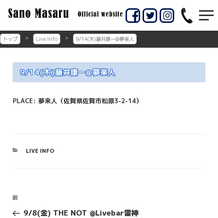
コ
ン
佐賀市のギター教室
佐賀市の佐野マサル
テ
ン
ギター教室
トップ
Live Info
9/14(木)藤井康一@夢楽人
ツ
へ
ス
9/14(木)藤井康一@夢楽人
キ
ッ
プ
PLACE:
夢来人（佐賀県佐賀市松原3-2-14）
カ
LIVE INFO
テ
ゴ
リ
ー
投
前
前
稿
の
9/8(金) THE NOT @Livebar雷神