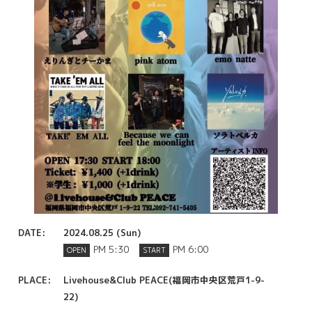
DATE:
2024.08.25 (Sun)
PM 5:30
PM 6:00
OPEN
START
PLACE:
Livehouse&Club PEACE(福岡市中央区荒戸1-9-
22)