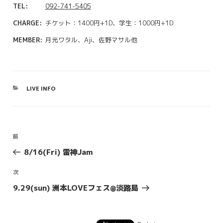
TEL:
092-741-5405
CHARGE:
チケット：1400円+1D、学生：1000円+1D
MEMBER:
月光ワタル、Aji、佐野マサル他
カ
LIVE INFO
テ
ゴ
リ
ー
投
前
前
稿
の
8/16(Fri) 雷神Jam
投
ナ
稿
ビ
次
次
の
ゲ
9.29(sun) 洲本LOVEフェス@淡路島
投
ー
稿
シ