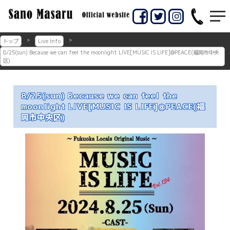
コ
ン
佐賀市のギター教室
佐賀市の佐野マサル
テ
ン
ギター教室
トップ
Live Info
ツ
8/25(sun) Because we can feel the moonlight LIVE[MUSIC IS LIFE]@PEACE(福岡市中央
へ
区)
ス
キ
ッ
8/25(sun) Because we can feel the
プ
moonlight LIVE[MUSIC IS LIFE]@PEACE(福
岡市中央区)