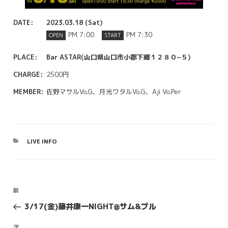
DATE:
2023.03.18 (Sat)
PM 7:00
PM 7:30
OPEN
START
PLACE:
Bar ASTAR(山口県山口市小郡下郷１２８０−５)
CHARGE:
2500円
MEMBER:
佐野マサルVo.G、月光ワタルVo.G、Aji Vo.Per
カ
LIVE INFO
テ
ゴ
リ
ー
投
前
前
稿
の
3/17(金)藤井康一NIGHT@サム&プル
投
ナ
稿
次
次