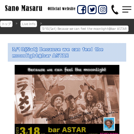
コ
ン
佐賀市のギター教室
佐賀市の佐野マサル
テ
ン
ギター教室
トップ
Live Info
ツ
3/18(Sat) Because we can feel the moonlight@bar ASTAR
へ
ス
キ
3/18(Sat) Because we can feel the
ッ
moonlight@bar ASTAR
プ