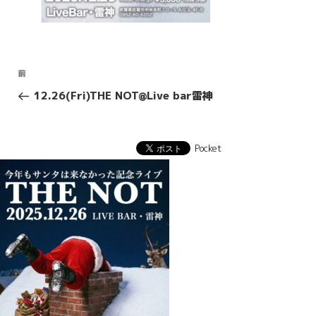
投
前
前
稿
の
12.26(Fri)THE NOT@Live bar雷神
投
ナ
稿
ビ
ゲ
Pocket
ー
シ
ョ
ン