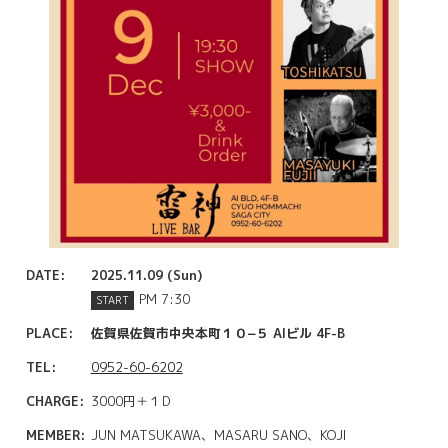
DATE:
2025.11.09 (Sun)
PM 7:30
START
PLACE:
佐賀県佐賀市中央本町１０−５ AIビル 4F-B
TEL:
0952-60-6202
CHARGE:
3000円＋１D
MEMBER:
JUN MATSUKAWA、MASARU SANO、KOJI