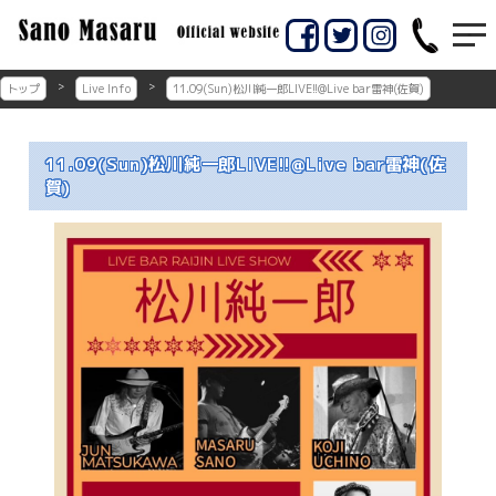
コ
ン
佐賀市のギター教室
佐賀市の佐野マサル
テ
ン
ギター教室
トップ
Live Info
11.09(Sun)松川純一郎LIVE!!@Live bar雷神(佐賀)
ツ
へ
ス
11.09(Sun)松川純一郎LIVE!!@Live bar雷神(佐
キ
賀)
ッ
プ