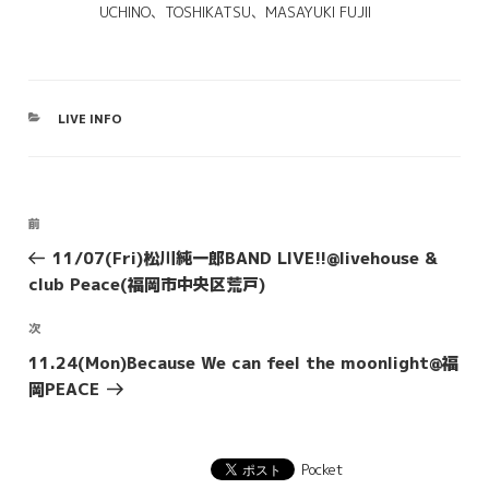
UCHINO、TOSHIKATSU、MASAYUKI FUJII
カ
LIVE INFO
テ
ゴ
リ
ー
投
前
前
稿
の
11/07(Fri)松川純一郎BAND LIVE!!@livehouse &
投
ナ
club Peace(福岡市中央区荒戸)
稿
ビ
次
次
ゲ
の
11.24(Mon)Because We can feel the moonlight@福
ー
投
岡PEACE
シ
稿
ョ
ン
Pocket